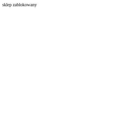
s
klep zablokowany