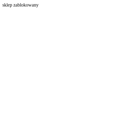
s
klep zablokowany